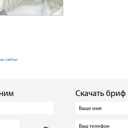
ые сайты»
оним
Скачать бриф