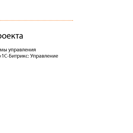
роекта
темы управления
«1С-Битрикс: Управление